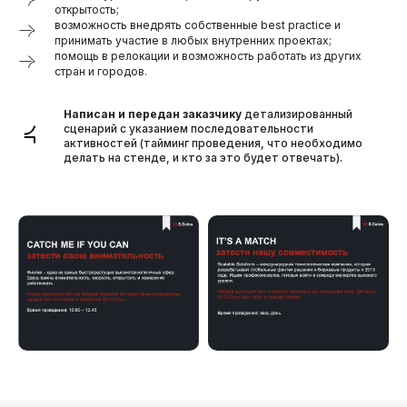
открытость;
возможность внедрять собственные best practice и
разнообразных активностей
принимать участие в любых внутренних проектах;
проводились на стенде
помощь в релокации и возможность работать из других
компании
стран и городов.
298
Написан и передан заказчику
детализированный
сценарий с указанием последовательности
активностей (тайминг проведения, что необходимо
делать на стенде, и кто за это будет отвечать).
человек приняли участие минимум
в двух активностях
> 101
человек оставил свои контакты для
дальнейшего общения по работе