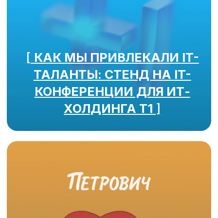
Согласен на обработку моих
персональных данных
в соответствии с
политикой
конфиденциальности
Согласен на получение
информационных и рекламных
рассылок
Отправить
Написать в телеграм
[ Позвонить или написать ]
8 (499) 389-90-65
Москва: