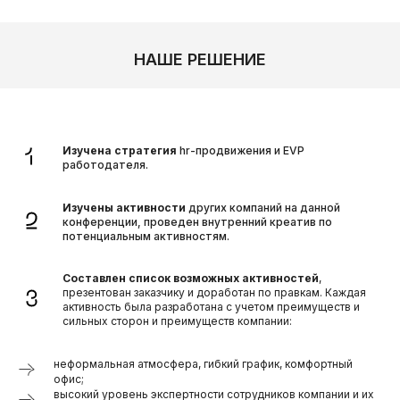
НАШЕ РЕШЕНИЕ
Изучена стратегия
hr-продвижения и EVP
работодателя.
РЕЗУЛЬТАТЫ ПРОЕКТА В ЦИФРАХ
Изучены активности
других компаний на данной
конференции, проведен внутренний креатив по
потенциальным активностям.
>400
Составлен список возможных активностей
,
презентован заказчику и доработан по правкам. Каждая
активность была разработана с учетом преимуществ и
сильных сторон и преимуществ компании:
участников конференции
9
неформальная атмосфера, гибкий график, комфортный
офис;
высокий уровень экспертности сотрудников компании и их