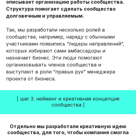
описывает организацию работы сообщества.
культуры, ценностей
и важным
Структура помогает сделать сообщество
элементом для продуктивной
коммуникации с людьми.
долговечным и управляемым.
Так, мы разработали несколько ролей в
сообществе, например, наряду с обычными
участниками появились “лидеры направлений”,
которых избирают сами амбассадоры и
Высокая экспертиза агентства в области
назначает бизнес. Эти люди помогают
корпоративной культуры и внутренних
организовывать членов сообщества и
коммуникаций, Гибкий подход в решении
задач, Комфортное взаимодействие с
выступают в роли “правых рук” менеджера
командой агентства. Все отлично, как и
всегда!
проекта от бизнеса.
[ Заказчик ]
Компания под NDA
[ шаг 3. нейминг и креативная концепция
сообщества ]
Отдельно мы разработали креативную идею
сообщества, для того, чтобы компания смогла