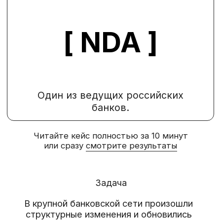
Один из ведущих российских
банков.
Читайте кейс полностью за 10 минут
или сразу
смотрите результаты
Задача
В крупной банковской сети произошли
структурные изменения и обновились
ценности. Внутри — множество новых
отделов, большая сеть региональных
филиалов, множество сотрудников: как
опытных, так и новеньких.
НЕОБХОДИМО БЫЛО СОЗДАТЬ
КОНЦЕПЦИЮ СООБЩЕСТВА
АМБАССАДОРОВ,
которое поможет компании
в распространении культуры, продвижении
HR-бренда и повышении вовлеченности,
станет «клеем» для самых разных
сотрудников и ещё одним каналом
внутренних коммуникаций.