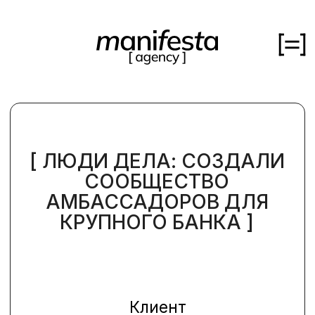
кейсы
[ ЛЮДИ ДЕЛА: СОЗДАЛИ
СООБЩЕСТВО
об агенстве
АМБАССАДОРОВ ДЛЯ
КРУПНОГО БАНКА ]
медиа
Клиент
вакансии
[ NDA ]
контакты