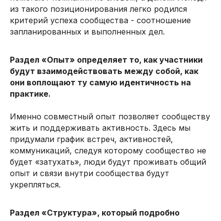
из такого позиционирования легко родился
критерий успеха сообщества - соотношение
запланированных и выполненных дел.
Раздел «Опыт» определяет то, как участники
будут взаимодействовать между собой, как
они воплощают ту самую идентичность на
практике.
Именно совместный опыт позволяет сообществу
жить и поддерживать активность. Здесь мы
придумали график встреч, активностей,
коммуникаций, следуя которому сообщество не
будет «затухать», люди будут проживать общий
опыт и связи внутри сообщества будут
Амбассадоры будут помогать
укрепляться.
сотрудникам получать всю
необходимую информацию
от
компании, а
для бизнеса станут
Раздел «Структура», который подробно
проводниками корпоративной