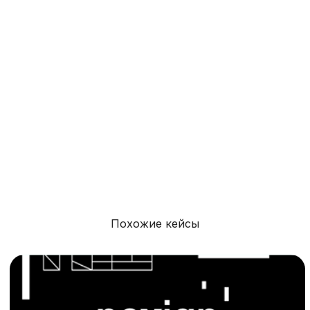
Согласен на обработку моих
персональных данных
в соответствии с
политикой
конфиденциальности
Согласен на получение
информационных и рекламных
рассылок
Отправить
Похожие кейсы
Написать в телеграм
[ Позвонить или написать ]