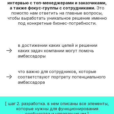
интервью с топ-менеджерами и заказчиками,
а также фокус-группы с сотрудниками.
Это
помогло нам ответить на главные вопросы,
чтобы выработать уникальное решение именно
под конкретные бизнес-потребности.
МЫ СОЗДАЛИ ТАКОЕ РЕШЕНИЕ-
КОНСТРУКТОР ПО СОЗДАНИЮ
СООБЩЕСТВА АМБАССАДОРОВ,
в достижении каких целей и решении
КОТОРОЕ ЛЕГКО АДАПТИРУЕТСЯ
ПОД ЛЮБОЙ ОТДЕЛ ИЛИ ФИЛИАЛ.
каких задач компании могут помочь
амбассадоры
В нём описаны все элементы, которые
нужны для функционирования
сообщества.
что важно для сотрудников, которые
соответствуют портрету потенциального
амбассадора
[ шаг 2. разработка. в нем описаны все элементы,
которые нужны для функционирования
сообщества и управления им ]