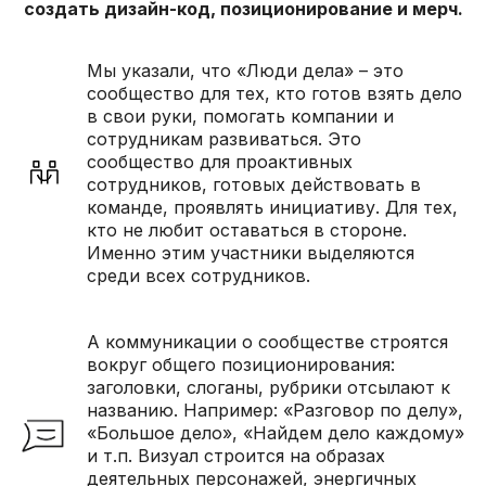
создать дизайн-код, позиционирование и мерч.
Мы указали, что «Люди дела» – это
сообщество для тех, кто готов взять дело
в свои руки, помогать компании и
сотрудникам развиваться. Это
сообщество для проактивных
сотрудников, готовых действовать в
[ ЕКАТЕРИНА СКВОРЦОВА ]
команде, проявлять инициативу. Для тех,
Руководитель проектов
кто не любит оставаться в стороне.
Именно этим участники выделяются
Умеет мастерски сочетать пользу
и креатив: яркие коммуникационные
среди всех сотрудников.
кампании с измеримым бизнес-
эффектом — это к ней.
А коммуникации о сообществе строятся
вокруг общего позиционирования:
заголовки, слоганы, рубрики отсылают к
названию. Например: «Разговор по делу»,
«Большое дело», «Найдем дело каждому»
и т.п. Визуал строится на образах
деятельных персонажей, энергичных