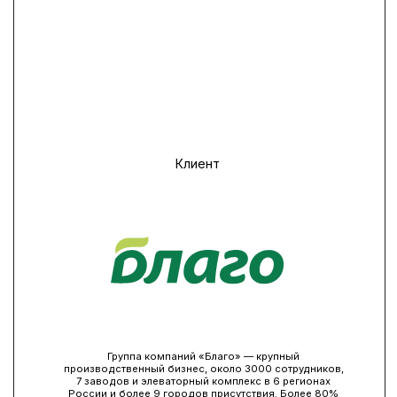
Клиент
Группа компаний «Благо» — крупный
производственный бизнес, около 3000 сотрудников,
7 заводов и элеваторный комплекс в 6 регионах
России и более 9 городов присутствия. Более 80%
сотрудников работают на производстве,
все площадки географически распределены, немного
возможностей для прямого взаимодействия
сотрудников заводов и управляющей компании
и разных площадок между собой.
Читайте кейс полностью за 10 минут
или сразу
смотрите результаты
СИТУАЦИЯ
Благо традиционно отмечает Новый
год с Manifesta Agency — встреча 2025-го