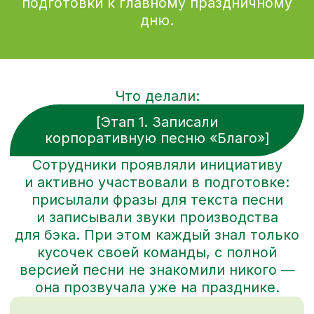
в роли зрителей. Но не в случае
Благо! Например, руководитель
омской площадки стал
полноценным продюсером своей
команды: собирал участников,
записывался в бэкстейджах и пел.
Это яркая история про лидерство
не с позиции сверху, когда задачи
просто делегируются, а бок-о-бок
с командой.
Примечательно, что команда
из Омска выиграла не только
по итогам творческого конкурса,
но и по производственным
показателям.
Елена Швецова
руководитель проектов Manifesta Agency
[Этап 2. разработали адвент-