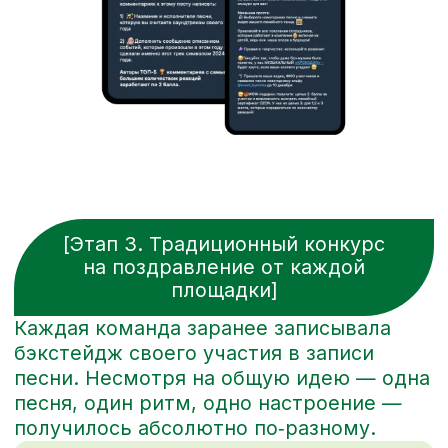
Рост горизонтальных связей
между площадками
люди начали активнее
взаимодействовать между регионами
даже после праздника
Выросшая вовлеченность
и продвижение ценностей
компании
Люди участвовали, влияли, создавали
и действовали в соответствии
с главными принципами компании.