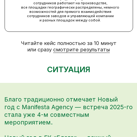
стала уже 4-м совместным
мероприятием.
Новый год в ГК «Благо» — важный
элемент внутренней культуры и канал
связи с разнопрофильной командой:
люди удалены друг от друга
географически и работают в разных
направлениях. Новый год становится
дополнительным и одним из самых
важных моментов сборки. Компания
организует праздник так, чтобы каждый
прочувствовал и осознал, какой
большой вклад он вносит в общее
дело — в компании это видят и ценят.
Здесь подводят итоги года,
рассказывают о достижениях,
поздравляют выдающихся и заряжают
на новые результаты, а также
проявляются в неформальной
обстановке, делятся нерабочими
моментами, открывают таланты в себе
и коллегах.
Формат должен вдохновлять,