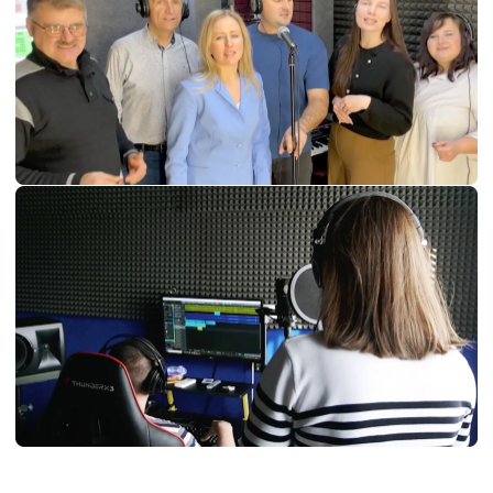
[Этап 3. Традиционный конкурс
на поздравление от каждой
площадки]
Каждая команда заранее записывала
бэкстейдж своего участия в записи
песни. Несмотря на общую идею — одна
песня, один ритм, одно настроение —
получилось абсолютно по‑разному.
Омская площадка, например, сняла
всё в формате криминального
сюжета. Кто‑то выбрал комиксы,
кто‑то — комедию.
У каждого своё
настроение, свой почерк, свой голос.
А в финале получилась одна общая
драйвовая песня. После просмотра
в день Х руководители площадок
поочередно выходили в прямой эфир
и рассказывали, кому отдает голос
их команда — решение принималось
сообща.