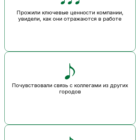
РИТМА: ИЗ МНОЖЕСТВА
ГОЛОСОВ И ДЕЙСТВИЙ
РОЖДАЕТСЯ ЕДИНОЕ
ДВИЖЕНИЕ «В РИТМЕ
БЛАГО».
Сотрудники в нем не зрители,
а звезды, потому что вовлечённость
возникает только там, где людям
дают проявить себя. Идея общего
«ритма Благо» связала все этапы
подготовки к главному праздничному
дню.
Что делали:
[Этап 1. Записали
корпоративную песню «Благо»]
Сотрудники проявляли инициативу
и активно участвовали в подготовке:
присылали фразы для текста песни
и записывали звуки производства
для бэка. При этом каждый знал только