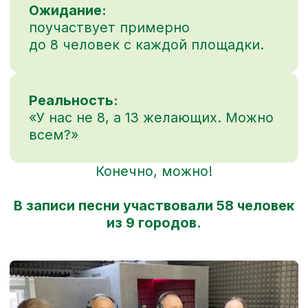
календарь и организовали
для команды три недели
атмосферных заданий
и сюрпризов]
Праздник начинается с ожидания.
Создавали настроение в команде,
давали короткие индивидуальные
и групповые задания, готовили контент
для главного праздничного дня,
и паралельно активировали
корпоративные ценности компании.