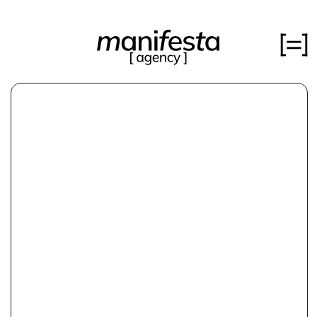
Читайте кейс полностью за 10 минут
или сразу
смотрите результаты
кейсы
об агенстве
медиа
[ В РИТМЕ БЛАГО:
НОВЫЙ ГОД ДЛЯ КРУПНОЙ
вакансии
ПРОИЗВОДСТВЕННОЙ
КОМПАНИИ ]
контакты