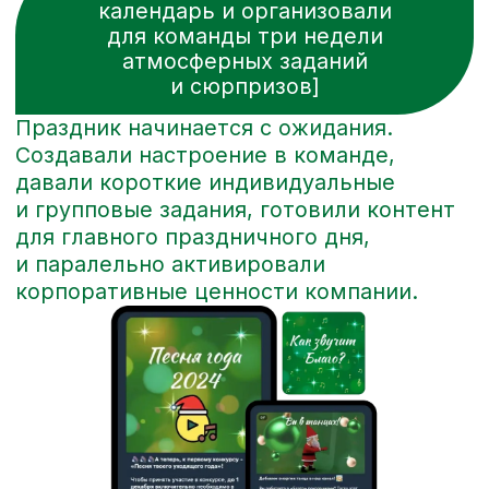
РЕЗУЛЬТАТ
x2
рост вовлечённости в Telegram-канале
по сравнению с прошлым годом
x2
рост онлайн-подключений к эфиру
и активности в чате эфира