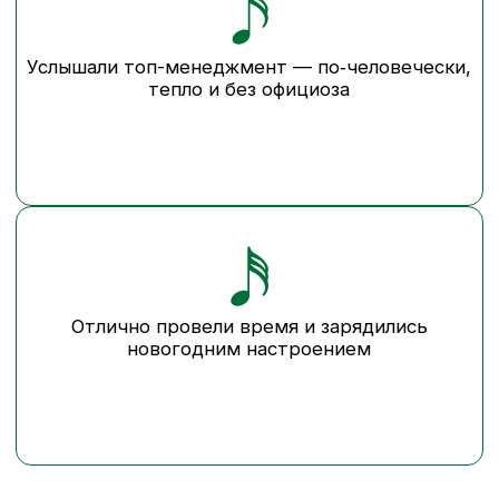
кусочек своей команды, с полной
версией песни не знакомили никого —
она прозвучала уже на празднике.
Ожидание:
поучаствует примерно
до 8 человек с каждой площадки.
Реальность:
«У нас не 8, а 13 желающих. Можно
всем?»
Конечно, можно!
В записи песни участвовали 58 человек
из 9 городов.