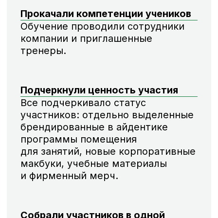
потребности клиента и правильно
оценить контекст. Грамотный
анализ и нестандартный подход
превратили рутинную задачу
по найму в масштабный HR-проект,
который принес впечатляющие
бизнес-результаты, окупился
уже в процессе реализации
и позволил компании повысить
узнаваемость бренда работодателя
сразу в пяти странах.
Ольга Останина
CEO Manifesta Agency
Команда проекта