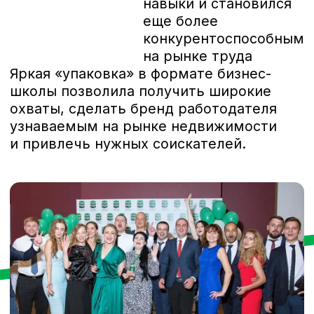
Источник:
The HRD
этап 2
Создали концепцию
и бренд обучающей
программы
Разработали идею и привлекательный
визуал Orbi Business School, продумали
айдентику, мерч и визуальное
оформление всех материалов,
определили подходящий tone of voice,
сделали описания вакансий на участие
в программе, отличающиеся от того,
что было на рынке. Сыграли на стыке