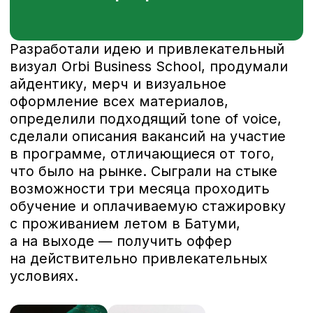
культурные и командообразующие
мероприятия.
Прокачали компетенции учеников
Обучение проводили сотрудники
компании и приглашенные
тренеры.
Подчеркнули ценность участия
Все подчеркивало статус
участников: отдельно выделенные
брендированные в айдентике
программы помещения
для занятий, новые корпоративные
макбуки, учебные материалы
и фирменный мерч.
Собрали участников в одной
локации
Стажировка проходила в Грузии
в разгар сезона и включала