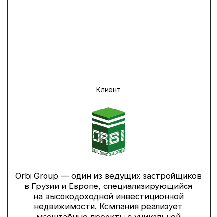
Клиент
Orbi Group — один из ведущих застройщиков
в Грузии и Европе, специализирующийся
на высокодоходной инвестиционной
недвижимости. Компания реализует
масштабные проекты с уникальной
архитектурой и развитой инфраструктурой,
которые пользуются высоким спросом
как у инвесторов, так и у туристов.
Читайте кейс полностью за 10 минут
или сразу
смотрите результаты
Задача
СФОРМИРОВАТЬ НОВУЮ
КОМАНДУ ИЗ 25 ОПЫТНЫХ