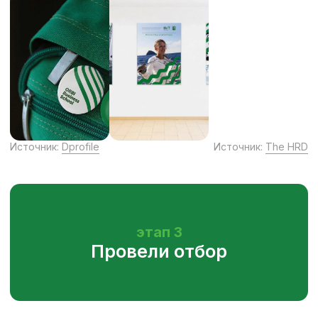
как теорию, так и практику
продаж.
Мотивировали показывать лучшие
результаты
Каждые две недели проходила
аттестация, от которой зависело
дальнейшее участие в программе.
Это позволило удерживать
высокий уровень вовлеченности
и способствовало хорошим
результатам программы.
Дали возможность зарабатывать
уже во время обучения
Программа длилась три месяца.
Уже с первого месяца участники
начали участвовать в продажах,
к концу проекта — вели клиентов
самостоятельно. Оплата за первые
два месяца была фиксированной,
за третий — зависела
от выполнения KPI.