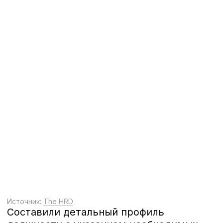
Результат
За три месяца сформировали
пять команд сильнейших
специалистов по продажам.
Укрепили бренд работодателя
Orbi Group в Грузии и запустили
его на новых рынках: проект
заметили и высоко оценили
участники девелоперского