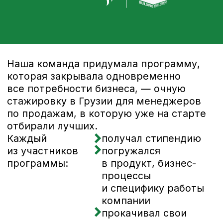
Проанализировали
ситуацию и выработали
стратегию
Мы погрузились в бизнес-процессы Orbi
и поняли: просто интенсивный и
качественный подбор новых
сотрудников задачу усиления команды
не решит. Нужно создать систему
адаптации, которая не будет требовать
такого серьезного включения
со стороны действующих менеджеров
по продажам, как раньше, — ресурса
на индивидуальное наставничество
длиной в 6 месяцев для 25 новых
сотрудников не было.