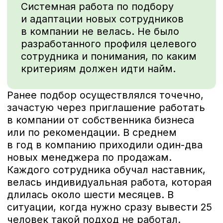
Наша команда придумала программу,
которая закрывала одновременно
все потребности бизнеса, — очную
стажировку в Грузии для менеджеров
по продажам, в которую уже на старте
отбирали лучших.
Каждый
получал стипендию
из участников
погружался
программы:
в продукт, бизнес-
процессы
и специфику работы
компании
прокачивал свои
навыки и становился
еще более
конкурентоспособным
на рынке труда
Яркая «упаковка» в формате бизнес-
школы позволила получить широкие
охваты, сделать бренд работодателя