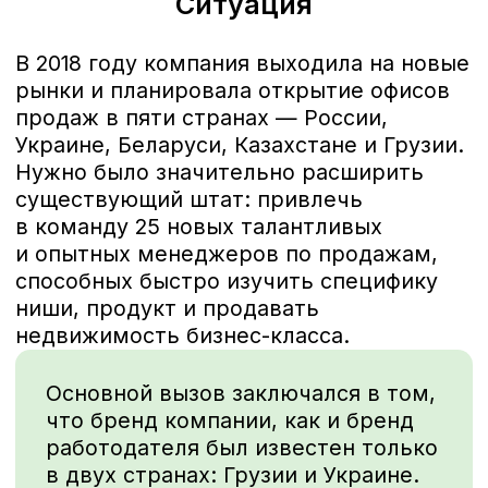
в год в компанию приходили один-два
новых менеджера по продажам.
Каждого сотрудника обучал наставник,
велась индивидуальная работа, которая
длилась около шести месяцев. В
ситуации, когда нужно сразу вывести 25
человек такой подход не работал.
Наше решение
Создание Orbi Business School —
интенсивной программы
обучения и аттестации
менеджеров по продажам,
выпускники которой получат
оффер и привлекательные
условия трудоустройства
от Orbi Group.