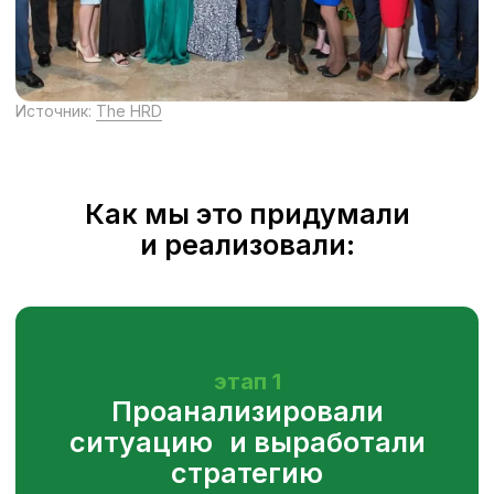
возможности три месяца проходить
обучение и оплачиваемую стажировку
с проживанием летом в Батуми,
а на выходе — получить оффер
на действительно привлекательных
условиях.
Источник:
Dprofile
Источник:
The HRD
этап 3
Провели отбор