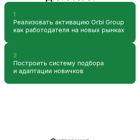
продаж в пяти странах — России,
Украине, Беларуси, Казахстане и Грузии.
Нужно было значительно расширить
существующий штат: привлечь
в команду 25 новых талантливых
и опытных менеджеров по продажам,
способных быстро изучить специфику
ниши, продукт и продавать
недвижимость бизнес-класса.
Основной вызов заключался в том,
что бренд компании, как и бренд
работодателя был известен только
в двух странах: Грузии и Украине.
Системная работа по подбору
и адаптации новых сотрудников
в компании не велась. Не было
разработанного профиля целевого
сотрудника и понимания, по каким
критериям должен идти найм.
Ранее подбор осуществлялся точечно,
зачастую через приглашение работать
в компании от собственника бизнеса
или по рекомендации. В среднем