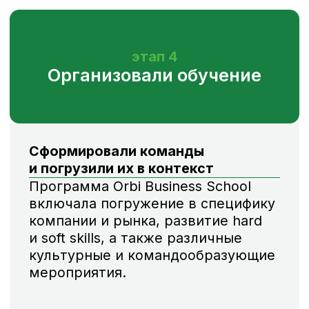
Проект победил в премии
WOW! HR-2019 в самой
конкурентной на тот
момент номинации Level
up
Этот проект — яркий пример того,
как важно дойти до сути