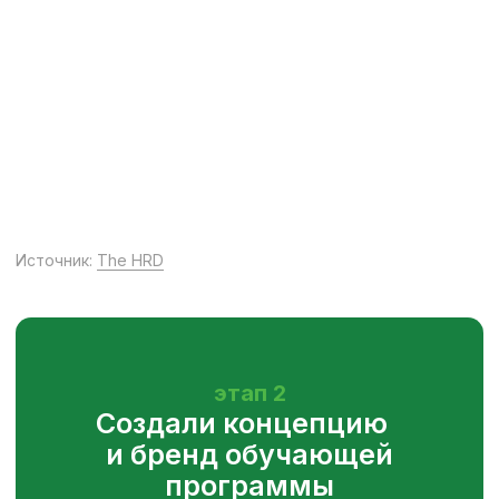
По итогам 54 кандидата получили
и приняли предложение приехать
на стажировку. Сформировали
из них команды, релоцировали
их на время проекта в Грузию
и приступили к обучению.
этап 4
Организовали обучение
Сформировали команды
и погрузили их в контекст
Программа Orbi Business School
включала погружение в специфику
компании и рынка, развитие hard
и soft skills, а также различные