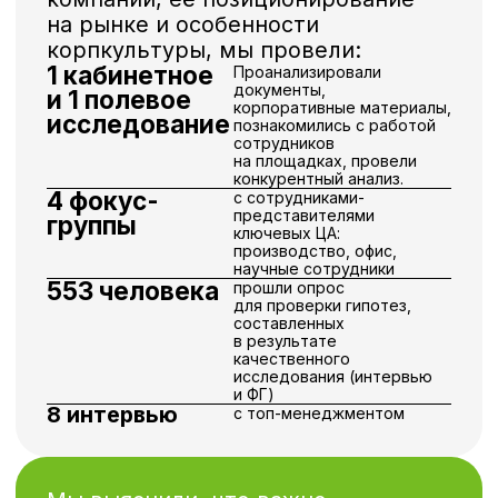
бренда, в том числе HR-бренда
компании. Он помогает найти
ответ на вопрос:
«Что мотивирует сотрудников
работать?»
Сформулировали инсайты
✓
целевых аудиторий.
На основе выявленных
потребностей, болей и портрета
✓
потенциального сотрудника
составили драфты ценностного
предложения.
По итогам наработок предложили
компании 3 варианта EVP из 3-х
подходящих секторов
по «Сенсидиам». После выбора
финальной, проработали более
развернутую формулировку EVP
и пирамиду бренда.
Шаг 3
Создали