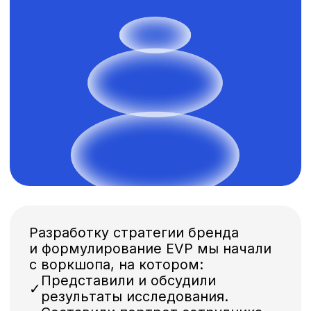
создает, важно то,
как она заботится о команде.
Наравне с решением важных
задач, важна атмосфера, в которой
работают люди.
В «ВЕРТЕКС» теплые человеческие
отношения не мешают
соблюдению строгих стандартов
производства уникальных
препаратов. А амбициозные
цели — юмору в общении
и вниманию к каждому. Здесь
все важно, во всем есть смысл.
Все имеет значение.
Именно фраза «Все имеет
значение» стала слоганом бренда
работодателя, который
раскрывается в формате вопроса
о преимуществе работодателя
и других HR-коммуникаций
и ответе: «Имеет значение!»
Всё
имеет