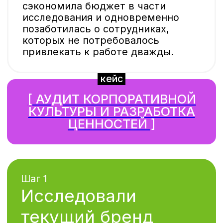
8 интервью
с топ-менеджментом
Мы выяснили, что важно
для сотрудников компании,
как выстраиваются отношения
в команде и с руководством,
как здесь ставят задачи и идут
к результату. Что именно должно
звучать в ценностном
предложении работодателя.
Шаг 2
Разработали
стратегию бренда
и EVP