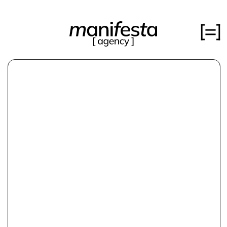
Читайте кейс полностью за 10 минут
или сразу
смотрите результаты
кейсы
об агенстве
медиа
[ ВСЁ ИМЕЕТ ЗНАЧЕНИЕ:
вакансии
РАЗРАБОТКА БРЕНДА
РАБОТОДАТЕЛЯ ДЛЯ
«ВЕРТЕКС» ]
контакты