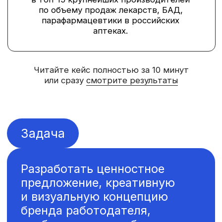
предложение, креативную
и визуальную концепцию
бренда работодателя,
чтобы привлекать больше
целевых соискателей.
В «ВЕРТЕКС» действительно заботятся
о своих сотрудниках. Компания
предлагает хороший соцпакет
и множество важных бонусов. Однако
за последнее время бизнес сильно
вырос, на фоне все увеличивающегося
дефицита труда стало понятно, быть
просто хорошим ответственным
работодателем сегодня недостаточно.
Нужно сформулировать яркое
ценностное предложение и продвигать
свой бренд работодателя.
Для чего:
привлекать таланты
Хорошо сформулированное ценностное