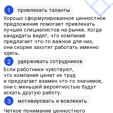
Наше решение
Проанализировать,
чем именно привлекательна
компания, помочь
сотрудникам и руководителям
сформулировать
преимущества работы
в «ВЕРТЕКС».
Ольга Останина, CEO Manifesta Agency
В ходе исследования мы решали
сразу две задачи: собрали смыслы
для разработки корпоративных
ценностей (это отдельный
проект
,
который мы реализовали
параллельно), а также нащупали
основу для создания ценностного
предложения работодателя.
Благодаря этому компания