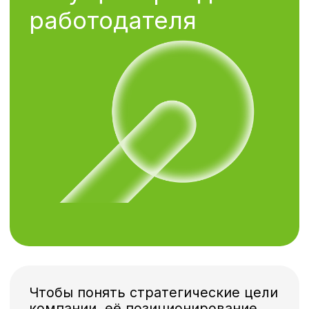
Разработку стратегии бренда
и формулирование EVP мы начали
с воркшопа, на котором:
Представили и обсудили
✓
результаты исследования.
Составили портрет сотрудника,
✓
который нужен компании
Нашли главные боли
✓
сотрудников.
Выявили потребности
✓
сотрудников по системе
сенсидиам*.
*Это инструмент для понимания
мотивации целевой аудитории,
поиска свободной ниши
и принятия стратегических
решений о позиционировании