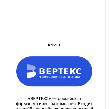
Клиент
«ВЕРТЕКС» — российская
фармацевтическая компания. Входит
в топ-15 крупнейших производителей
по объему продаж лекарств, БАД,
парафармацевтики в российских
аптеках.
Читайте кейс полностью за 10 минут
или сразу
смотрите результаты
Задача
Разработать ценностное