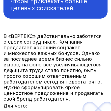
предложение помогает привлекать
лучших специалистов на рынке. Когда
кандидаты видят, что компания
предлагает что‑то важное для них,
они скорее захотят работать именно
здесь.
удерживать сотрудников
Если работники чувствуют,
что компания ценит их труд
и предлагает взамен что‑то значимое,
они с меньшей вероятностью будут
искать другую работу.
мотивировать и вовлекать
Четкое понимание ценностного
предложения помогает сотрудникам
чувствовать, что компания видит
их потребности и отвечает на них.
подчеркнуть свои преимущества
перед конкурентами
В условиях высокой конкуренции
на рынке труда наличие сильного EVP
позволяет компании выделяться среди
других работодателей.