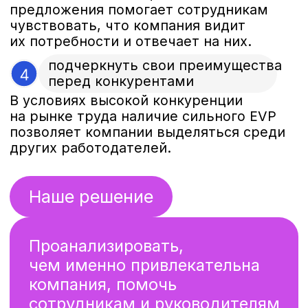
сэкономила бюджет в части
исследования и одновременно
позаботилась о сотрудниках,
которых не потребовалось
привлекать к работе дважды.
кейс
[ АУДИТ КОРПОРАТИВНОЙ
КУЛЬТУРЫ И РАЗРАБОТКА
ЦЕННОСТЕЙ ]
Шаг 1
Исследовали
текущий бренд
работодателя