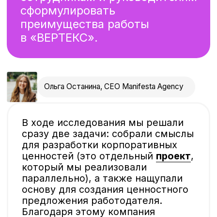
Чтобы понять стратегические цели
компании, её позиционирование
на рынке и особенности
корпкультуры, мы провели:
1 кабинетное
Проанализировали
документы,
и 1 полевое
корпоративные материалы,
исследование
познакомились с работой
сотрудников
на площадках, провели
конкурентный анализ.
4 фокус-
с сотрудниками-
представителями
группы
ключевых ЦА:
производство, офис,
научные сотрудники
553 человека
прошли опрос
для проверки гипотез,
составленных
в результате
качественного
исследования (интервью
и ФГ)