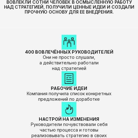
ВОВЛЕКЛИ СОТНИ ЧЕЛОВЕК В ОСМЫСЛЕННУЮ РАБОТУ
[ ВЫЗОВ ПРИНЯТ!
НАД СТРАТЕГИЕЙ, ПОЛУЧИЛИ ЦЕННЫЕ ИДЕИ И СОЗДАЛИ
КОМАНДНАЯ СЕССИЯ
ПРОЧНУЮ ОСНОВУ ДЛЯ ЕЕ ВНЕДРЕНИЯ.
НА 130 ЧЕЛОВЕК
ДЛЯ ФИНАНСОВОГО БЛОКА
КОМПАНИИ «ПЕТРОВИЧ» ]
400 ВОВЛЕЧЁННЫХ РУКОВОДИТЕЛЕЙ
Они не просто слушали,
а действительно работали
над стратегией
РАБОЧИЕ ИДЕИ
Компания получила список конкретных
предложений по доработке
[ ВОРКШОП ПО ВНУТРЕННЕЙ
НАСТРОЙ НА ИЗМЕНЕНИЯ
Руководители почувствовали себя
КЛИЕНТОЦЕНТРИЧНОСТИ
частью процесса и готовы
ДЛЯ «АСКОНА» ]
реализовывать стратегию в своих