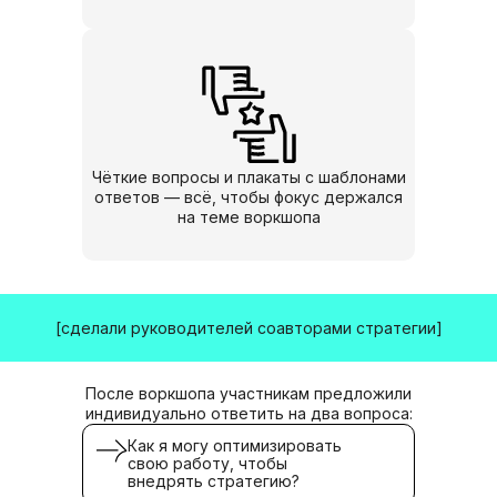
Чёткие вопросы и плакаты с шаблонами
ответов — всё, чтобы фокус держался
на теме воркшопа
[ ОЛЬГА ОСТАНИНА ]
СЕО
[сделали руководителей соавторами стратегии]
Эксперт в области внутренних
коммуникаций, работы с корпоративной
культурой и вовлеченностью. Копает
глубоко, мыслит нестандартно,
После воркшопа участникам предложили
чувствует тонко.
индивидуально ответить на два вопроса:
Как я могу оптимизировать
свою работу, чтобы
внедрять стратегию?