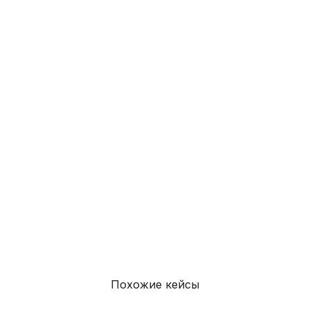
Согласен на обработку моих
персональных данных
в соответствии с
политикой
конфиденциальности
Согласен на получение
информационных и рекламных
рассылок
Отправить
Похожие кейсы
Написать в телеграм