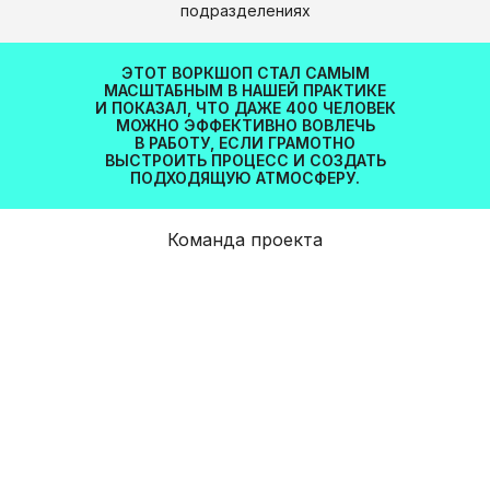
подразделениях
ЭТОТ ВОРКШОП СТАЛ САМЫМ
МАСШТАБНЫМ В НАШЕЙ ПРАКТИКЕ
И ПОКАЗАЛ, ЧТО ДАЖЕ 400 ЧЕЛОВЕК
МОЖНО ЭФФЕКТИВНО ВОВЛЕЧЬ
КАК С НАМИ
В РАБОТУ, ЕСЛИ ГРАМОТНО
ВЫСТРОИТЬ ПРОЦЕСС И СОЗДАТЬ
СВ
ЯЗ
АТЬСЯ
ПОДХОДЯЩУЮ АТМОСФЕРУ.
Команда проекта
[ Оставить заявку на проект ]