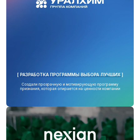
работа с командами
сообщества
медиа и принт
онлайн-мероприятия
офлайн-мероприятия
геймификации
[ РАЗРАБОТКА ПРОГРАММЫ ВЫБОРА ЛУЧШИХ ]
Создали прозрачную и мотивирующую программу
внутренние коммуникации
признания, которая опирается на ценности компании
программы признания
молодые специалисты