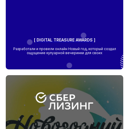
КАК С НАМИ
СВ
ЯЗ
АТЬСЯ
[ DIGITAL TREASURE AWARDS ]
[ Оставить заявку на проект ]
Разработали и провели онлайн Новый год, который создал
ощущение кулуарной вечеринки для своих