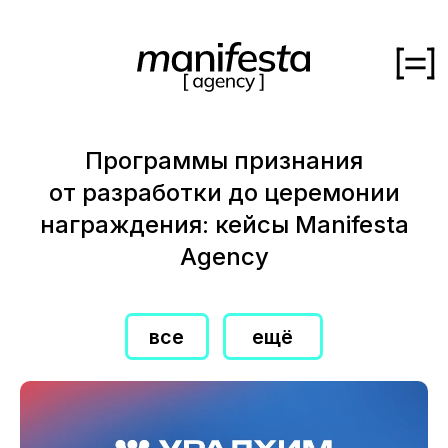
кейсы
Программы признания
от разработки до церемонии
все
об агенстве
награждения: кейсы Manifesta
все
ещё
Agency
медиа
корпоративная культура
HR-бренд
вакансии
работа с ценностями
контакты
стратсессии и воркшопы
исследования и аудит